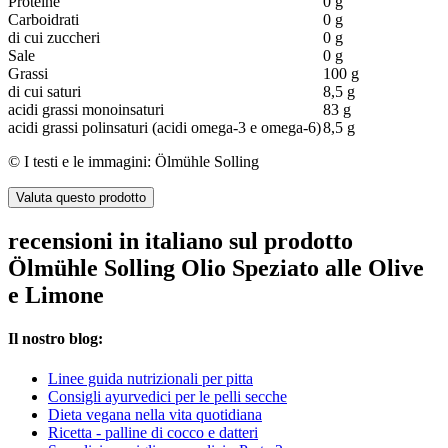
Proteine
0 g
Carboidrati
0 g
di cui zuccheri
0 g
Sale
0 g
Grassi
100 g
di cui saturi
8,5 g
acidi grassi monoinsaturi
83 g
acidi grassi polinsaturi (acidi omega-3 e omega-6)
8,5 g
© I testi e le immagini: Ölmühle Solling
Valuta questo prodotto
recensioni in italiano sul prodotto
Ölmühle Solling Olio Speziato alle Olive
e Limone
Il nostro blog:
Linee guida nutrizionali per pitta
Consigli ayurvedici per le pelli secche
Dieta vegana nella vita quotidiana
Ricetta - palline di cocco e datteri