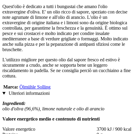
Quest'olio è dedicato a tutti i bungustai che amano l'olio
extravergine d'oliva. E' un olio ricco di sapore, speziato con decise
note agrumate di limone e all'olio di arancio. L'olio è un
extravergine di origine italiana e i limoni sono da origine biologica
controllata, per garantirne la freschezza e la genuinità. È ottimo sul
pesce e sui crostacei e molto indicato per condire insalate
mediterranee a base di verdure grigliate o formaggi. Molto indicato
anche sulla pizza e per la peparazione di antipasti sfiziosi come le
bruschette.
L'utilizzo migliore per questo olio dal sapore fresco ed estivo è
sicuramente a crudo, anche se sopporta bene un leggero
riscaldamento in padella. Se ne consiglia perciò un cucchiaino a fine
cottura.
Marca:
Ölmühle Solling
Ulteriori informazioni
Ingredienti:
olio d'oliva (96,6%), limone naturale e olio di arancio
Valore energetico medio e contenuto di nutrienti
Valore energetico
3700 kJ / 900 kcal