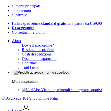
al menù principale
al contenuto
al carrello
Italia: spedizione standard gratuita
a partire da € 59,90
Reso gratuito
Consegna in 2 giorni
Aiuto
Dov'è il mio ordine?
Restituzione prodotti
Costi di spedizione
Opzioni di pagamento
Contattaci
Tutti i temi
More inspiration
Vitamine, minerali e integratori sportivi
Login