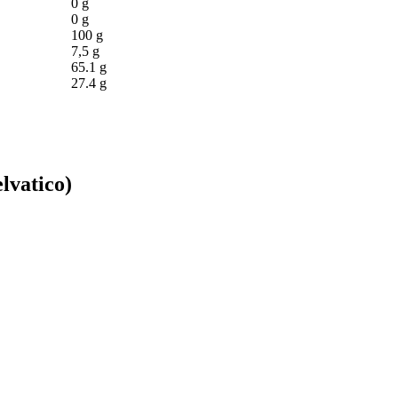
0 g
0 g
100 g
7,5 g
65.1 g
27.4 g
lvatico)