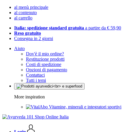
al menù principale
al contenuto
al carrello
Italia: spedizione standard gratuita
a partire da € 59,90
Reso gratuito
Consegna in 2 giorni
Aiuto
Dov'è il mio ordine?
Restituzione prodotti
Costi di spedizione
Opzioni di pagamento
Contattaci
Tutti i temi
More inspiration
Vitamine, minerali e integratori sportivi
Login