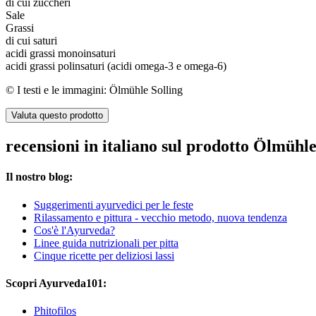
di cui zuccheri
Sale
Grassi
di cui saturi
acidi grassi monoinsaturi
acidi grassi polinsaturi (acidi omega-3 e omega-6)
© I testi e le immagini: Ölmühle Solling
Valuta questo prodotto
recensioni in italiano sul prodotto Ölmühl
Il nostro blog:
Suggerimenti ayurvedici per le feste
Rilassamento e pittura - vecchio metodo, nuova tendenza
Cos'è l'Ayurveda?
Linee guida nutrizionali per pitta
Cinque ricette per deliziosi lassi
Scopri Ayurveda101:
Phitofilos