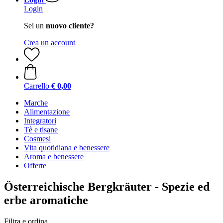
Login
Sei un
nuovo cliente?
Crea un account
Carrello
€ 0,00
Marche
Alimentazione
Integratori
Tè e tisane
Cosmesi
Vita quotidiana e benessere
Aroma e benessere
Offerte
Österreichische Bergkräuter - Spezie ed
erbe aromatiche
Filtra e ordina