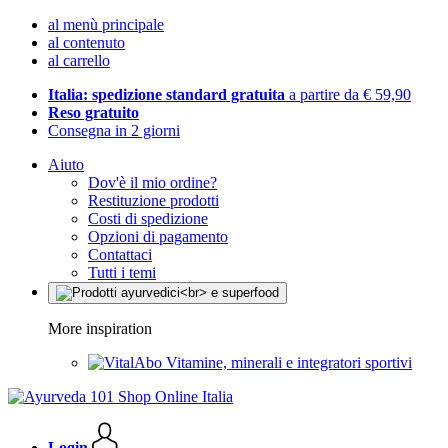
al menù principale
al contenuto
al carrello
Italia: spedizione standard gratuita
a partire da € 59,90
Reso gratuito
Consegna in 2 giorni
Aiuto
Dov'è il mio ordine?
Restituzione prodotti
Costi di spedizione
Opzioni di pagamento
Contattaci
Tutti i temi
More inspiration
Vitamine, minerali e integratori sportivi
Login