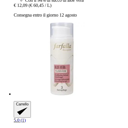
Con il 94% di succo di aloe vera
€ 12,09
(€ 60,45 / L)
Consegna entro il giorno 12 agosto
Carrello
5.0 (1)