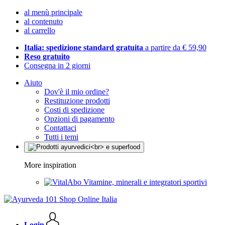
al menù principale
al contenuto
al carrello
Italia: spedizione standard gratuita
a partire da € 59,90
Reso gratuito
Consegna in 2 giorni
Aiuto
Dov'è il mio ordine?
Restituzione prodotti
Costi di spedizione
Opzioni di pagamento
Contattaci
Tutti i temi
More inspiration
Vitamine, minerali e integratori sportivi
Login