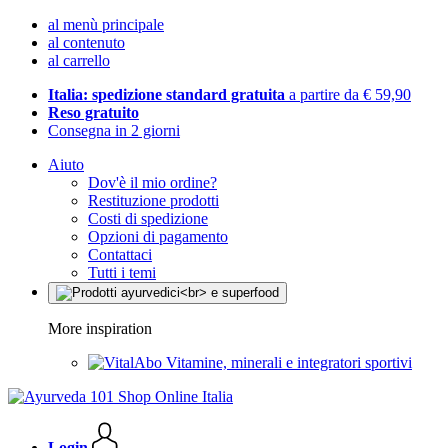
al menù principale
al contenuto
al carrello
Italia: spedizione standard gratuita
a partire da € 59,90
Reso gratuito
Consegna in 2 giorni
Aiuto
Dov'è il mio ordine?
Restituzione prodotti
Costi di spedizione
Opzioni di pagamento
Contattaci
Tutti i temi
More inspiration
Vitamine, minerali e integratori sportivi
Login