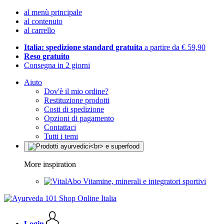
al menù principale
al contenuto
al carrello
Italia: spedizione standard gratuita
a partire da € 59,90
Reso gratuito
Consegna in 2 giorni
Aiuto
Dov'è il mio ordine?
Restituzione prodotti
Costi di spedizione
Opzioni di pagamento
Contattaci
Tutti i temi
More inspiration
Vitamine, minerali e integratori sportivi
Login