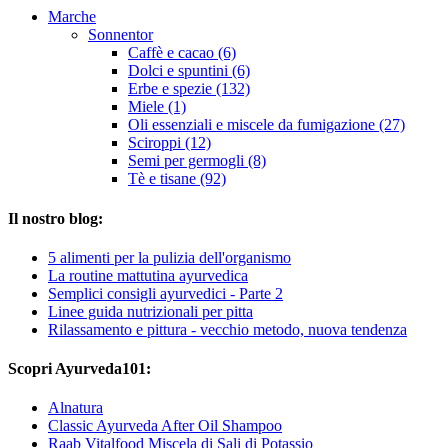
Marche
Sonnentor
Caffè e cacao (6)
Dolci e spuntini (6)
Erbe e spezie (132)
Miele (1)
Oli essenziali e miscele da fumigazione (27)
Sciroppi (12)
Semi per germogli (8)
Tè e tisane (92)
Il nostro blog:
5 alimenti per la pulizia dell'organismo
La routine mattutina ayurvedica
Semplici consigli ayurvedici - Parte 2
Linee guida nutrizionali per pitta
Rilassamento e pittura - vecchio metodo, nuova tendenza
Scopri Ayurveda101:
Alnatura
Classic Ayurveda After Oil Shampoo
Raab Vitalfood Miscela di Sali di Potassio