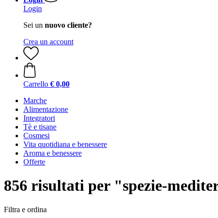
Login
Sei un
nuovo cliente?
Crea un account
Carrello
€ 0,00
Marche
Alimentazione
Integratori
Tè e tisane
Cosmesi
Vita quotidiana e benessere
Aroma e benessere
Offerte
856 risultati per "spezie-medit
Filtra e ordina