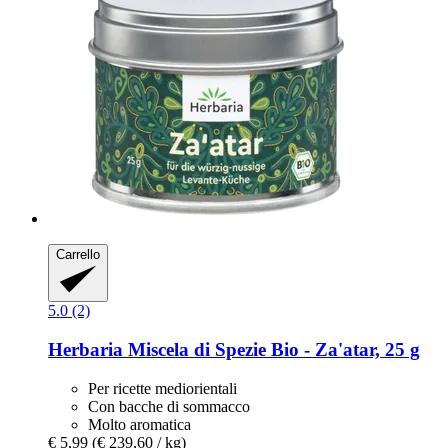
Carrello
5.0 (2)
Herbaria
Miscela di Spezie Bio -​ Za'atar, 25 g
Per ricette mediorientali
Con bacche di sommacco
Molto aromatica
€ 5,99
(€ 239,60 / kg)