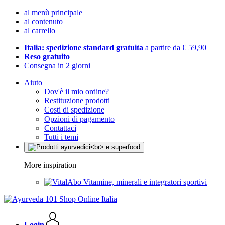
al menù principale
al contenuto
al carrello
Italia: spedizione standard gratuita
a partire da € 59,90
Reso gratuito
Consegna in 2 giorni
Aiuto
Dov'è il mio ordine?
Restituzione prodotti
Costi di spedizione
Opzioni di pagamento
Contattaci
Tutti i temi
More inspiration
Vitamine, minerali e integratori sportivi
Login