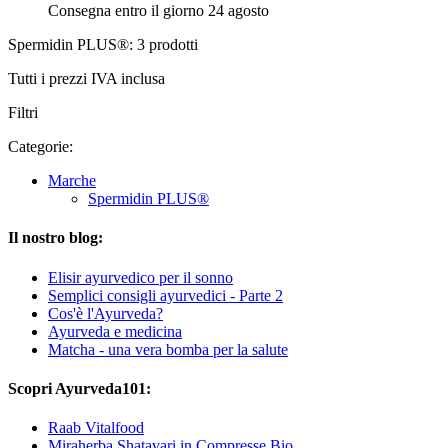
Consegna entro il giorno 24 agosto
Spermidin PLUS®: 3 prodotti
Tutti i prezzi IVA inclusa
Filtri
Categorie:
Marche
Spermidin PLUS®
Il nostro blog:
Elisir ayurvedico per il sonno
Semplici consigli ayurvedici - Parte 2
Cos'è l'Ayurveda?
Ayurveda e medicina
Matcha - una vera bomba per la salute
Scopri Ayurveda101:
Raab Vitalfood
Miraherba Shatavari in Compresse Bio