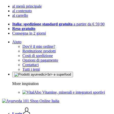
al menù principale
al contenuto
al carrello
Italia: spedizione standard gratuita
a partire da € 59,90
Reso gratuito
Consegna in 2 giorni
Aiuto
Dov'è il mio ordine?
Restituzione prodotti
Costi di spedizione
Opzioni di pagamento
Contattaci
Tutti i temi
More inspiration
Vitamine, minerali e integratori sportivi
Login