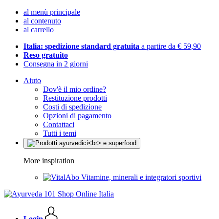
al menù principale
al contenuto
al carrello
Italia: spedizione standard gratuita
a partire da € 59,90
Reso gratuito
Consegna in 2 giorni
Aiuto
Dov'è il mio ordine?
Restituzione prodotti
Costi di spedizione
Opzioni di pagamento
Contattaci
Tutti i temi
More inspiration
Vitamine, minerali e integratori sportivi
Login