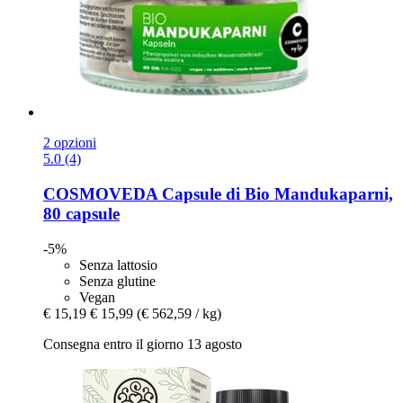
2 opzioni
5.0 (4)
COSMOVEDA
Capsule di Bio Mandukaparni,
80 capsule
-5%
Senza lattosio
Senza glutine
Vegan
€ 15,19
€ 15,99
(€ 562,59 / kg)
Consegna entro il giorno 13 agosto