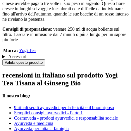
cinese avrebbe pagato tre volte il suo peso in argento. Questo fiore
cresce in luoghi selvaggi e inesplorati ed è difficile da individuare
fino all'arrivo dell’autunno, quando le sue bacche di un rosso intenso
ne rivelano la presenza.
Consigli di preparazione
: versare 250 ml di acqua bollente sul
filtro. Lasciare in infusione dai 7 minuti o più a lungo per un sapore
più forte.
Marca:
Yogi Tea
Accessori
Valuta questo prodotto
recensioni in italiano sul prodotto Yogi
Tea Tisana al Ginseng Bio
Il nostro blog:
9 rituali serali ayurvedici per la felicità e il buon riposo
Semplici consigli ayurvedici - Parte 1
Cosmoveda - prodotti ayurvedici e responsabilità sociale
Ayurveda e medicina
Ayurveda per tutta la famiglia