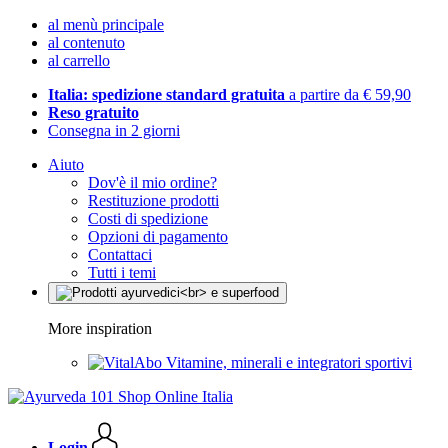
al menù principale
al contenuto
al carrello
Italia: spedizione standard gratuita
a partire da € 59,90
Reso gratuito
Consegna in 2 giorni
Aiuto
Dov'è il mio ordine?
Restituzione prodotti
Costi di spedizione
Opzioni di pagamento
Contattaci
Tutti i temi
More inspiration
Vitamine, minerali e integratori sportivi
Login