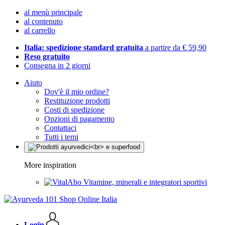
al menù principale
al contenuto
al carrello
Italia: spedizione standard gratuita
a partire da € 59,90
Reso gratuito
Consegna in 2 giorni
Aiuto
Dov'è il mio ordine?
Restituzione prodotti
Costi di spedizione
Opzioni di pagamento
Contattaci
Tutti i temi
More inspiration
Vitamine, minerali e integratori sportivi
Login