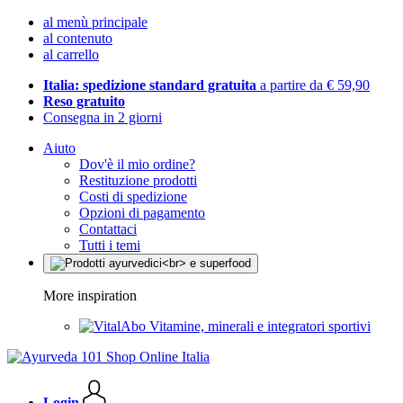
al menù principale
al contenuto
al carrello
Italia: spedizione standard gratuita
a partire da € 59,90
Reso gratuito
Consegna in 2 giorni
Aiuto
Dov'è il mio ordine?
Restituzione prodotti
Costi di spedizione
Opzioni di pagamento
Contattaci
Tutti i temi
More inspiration
Vitamine, minerali e integratori sportivi
Login