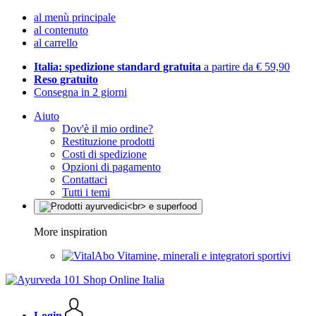
al menù principale
al contenuto
al carrello
Italia: spedizione standard gratuita
a partire da € 59,90
Reso gratuito
Consegna in 2 giorni
Aiuto
Dov'è il mio ordine?
Restituzione prodotti
Costi di spedizione
Opzioni di pagamento
Contattaci
Tutti i temi
More inspiration
Vitamine, minerali e integratori sportivi
Login