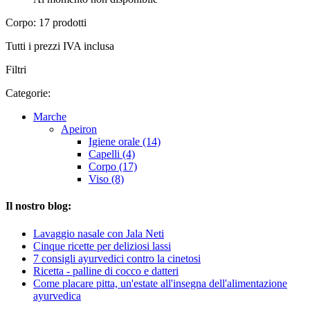
Corpo: 17 prodotti
Tutti i prezzi IVA inclusa
Filtri
Categorie:
Marche
Apeiron
Igiene orale (14)
Capelli (4)
Corpo (17)
Viso (8)
Il nostro blog:
Lavaggio nasale con Jala Neti
Cinque ricette per deliziosi lassi
7 consigli ayurvedici contro la cinetosi
Ricetta - palline di cocco e datteri
Come placare pitta, un'estate all'insegna dell'alimentazione
ayurvedica