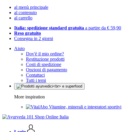
al menù principale
al contenuto
al carrello
Italia: spedizione standard gratuita
a partire da € 59,90
Reso gratuito
Consegna in 2 giorni
Aiuto
Dov'è il mio ordine?
Restituzione prodotti
Costi di spedizione
Opzioni di pagamento
Contattaci
Tutti i temi
More inspiration
Vitamine, minerali e integratori sportivi
Login