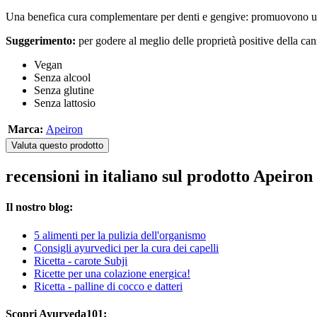
Una benefica cura complementare per denti e gengive: promuovono un´equ
Suggerimento:
per godere al meglio delle proprietà positive della can
Vegan
Senza alcool
Senza glutine
Senza lattosio
Marca:
Apeiron
Valuta questo prodotto
recensioni in italiano sul prodotto Apeiron
Il nostro blog:
5 alimenti per la pulizia dell'organismo
Consigli ayurvedici per la cura dei capelli
Ricetta - carote Subji
Ricette per una colazione energica!
Ricetta - palline di cocco e datteri
Scopri Ayurveda101: