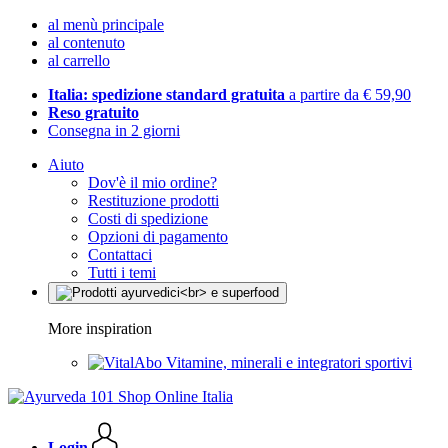
al menù principale
al contenuto
al carrello
Italia: spedizione standard gratuita
a partire da € 59,90
Reso gratuito
Consegna in 2 giorni
Aiuto
Dov'è il mio ordine?
Restituzione prodotti
Costi di spedizione
Opzioni di pagamento
Contattaci
Tutti i temi
More inspiration
Vitamine, minerali e integratori sportivi
Login