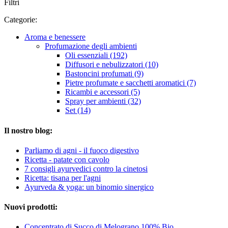
Filtri
Categorie:
Aroma e benessere
Profumazione degli ambienti
Oli essenziali (192)
Diffusori e nebulizzatori (10)
Bastoncini profumati (9)
Pietre profumate e sacchetti aromatici (7)
Ricambi e accessori (5)
Spray per ambienti (32)
Set (14)
Il nostro blog:
Parliamo di agni - il fuoco digestivo
Ricetta - patate con cavolo
7 consigli ayurvedici contro la cinetosi
Ricetta: tisana per l'agni
Ayurveda & yoga: un binomio sinergico
Nuovi prodotti:
Concentrato di Succo di Melograno 100% Bio