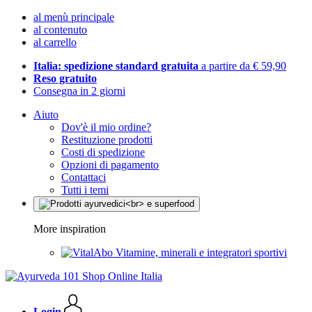
al menù principale
al contenuto
al carrello
Italia: spedizione standard gratuita
a partire da € 59,90
Reso gratuito
Consegna in 2 giorni
Aiuto
Dov'è il mio ordine?
Restituzione prodotti
Costi di spedizione
Opzioni di pagamento
Contattaci
Tutti i temi
More inspiration
Vitamine, minerali e integratori sportivi
Login