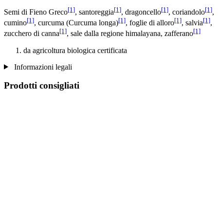
[1]
[1]
[1]
[1]
Semi di Fieno Greco
, santoreggia
, dragoncello
, coriandolo
,
[1]
[1]
[1]
[1]
cumino
, curcuma (Curcuma longa)
, foglie di alloro
, salvia
,
[1]
[1]
zucchero di canna
, sale dalla regione himalayana, zafferano
da agricoltura biologica certificata
Informazioni legali
Prodotti consigliati