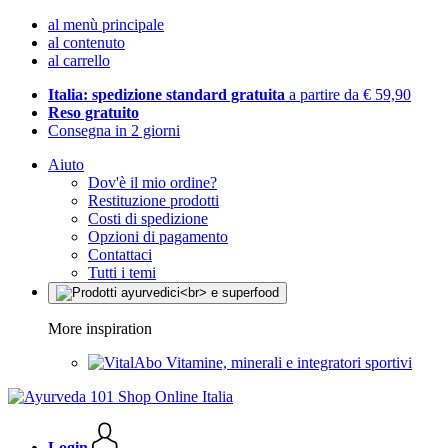
al menù principale
al contenuto
al carrello
Italia: spedizione standard gratuita
a partire da € 59,90
Reso gratuito
Consegna in 2 giorni
Aiuto
Dov'è il mio ordine?
Restituzione prodotti
Costi di spedizione
Opzioni di pagamento
Contattaci
Tutti i temi
More inspiration
Vitamine, minerali e integratori sportivi
Login