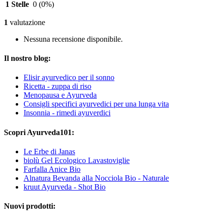
1 Stelle
0
(0%)
1
valutazione
Nessuna recensione disponibile.
Il nostro blog:
Elisir ayurvedico per il sonno
Ricetta - zuppa di riso
Menopausa e Ayurveda
Consigli specifici ayurvedici per una lunga vita
Insonnia - rimedi ayuverdici
Scopri Ayurveda101:
Le Erbe di Janas
biolù Gel Ecologico Lavastoviglie
Farfalla Anice Bio
Alnatura Bevanda alla Nocciola Bio - Naturale
kruut Ayurveda - Shot Bio
Nuovi prodotti: