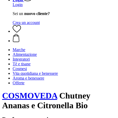
Login
Sei un
nuovo cliente?
Crea un account
Marche
Alimentazione
Integratori
Tè e tisane
Cosmesi
Vita quotidiana e benessere
Aroma e benessere
Offerte
COSMOVEDA
Chutney
Ananas e Citronella Bio