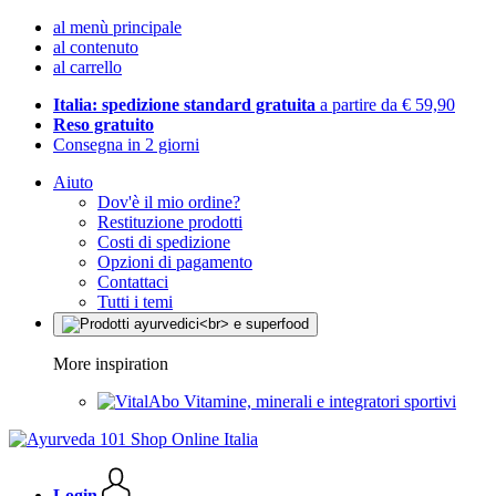
al menù principale
al contenuto
al carrello
Italia: spedizione standard gratuita
a partire da € 59,90
Reso gratuito
Consegna in 2 giorni
Aiuto
Dov'è il mio ordine?
Restituzione prodotti
Costi di spedizione
Opzioni di pagamento
Contattaci
Tutti i temi
More inspiration
Vitamine, minerali e integratori sportivi
Login