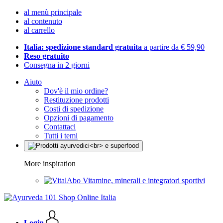
al menù principale
al contenuto
al carrello
Italia: spedizione standard gratuita
a partire da € 59,90
Reso gratuito
Consegna in 2 giorni
Aiuto
Dov'è il mio ordine?
Restituzione prodotti
Costi di spedizione
Opzioni di pagamento
Contattaci
Tutti i temi
More inspiration
Vitamine, minerali e integratori sportivi
Login