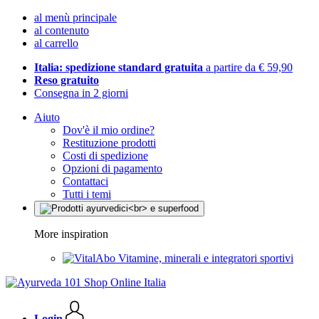
al menù principale
al contenuto
al carrello
Italia: spedizione standard gratuita
a partire da € 59,90
Reso gratuito
Consegna in 2 giorni
Aiuto
Dov'è il mio ordine?
Restituzione prodotti
Costi di spedizione
Opzioni di pagamento
Contattaci
Tutti i temi
More inspiration
Vitamine, minerali e integratori sportivi
Login