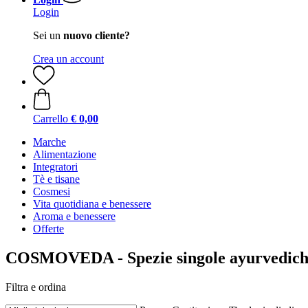
Login
Sei un
nuovo cliente?
Crea un account
Carrello
€ 0,00
Marche
Alimentazione
Integratori
Tè e tisane
Cosmesi
Vita quotidiana e benessere
Aroma e benessere
Offerte
COSMOVEDA - Spezie singole ayurvedic
Filtra e ordina