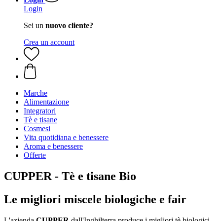
Login
Sei un
nuovo cliente?
Crea un account
Marche
Alimentazione
Integratori
Tè e tisane
Cosmesi
Vita quotidiana e benessere
Aroma e benessere
Offerte
CUPPER - Tè e tisane Bio
Le migliori miscele biologiche e fair
L'azienda
CUPPER
dall'Inghilterra produce i migliori tè biologici