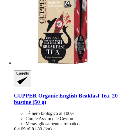
Carrello
CUPPER
Organic English Beakfast Tea, 20
bustine (50 g)
Tè nero biologico al 100%
Con tè Assam e tè Ceylon
Meravigliosamente aromatico
€ 4,09
(€ 81,80 / kg)