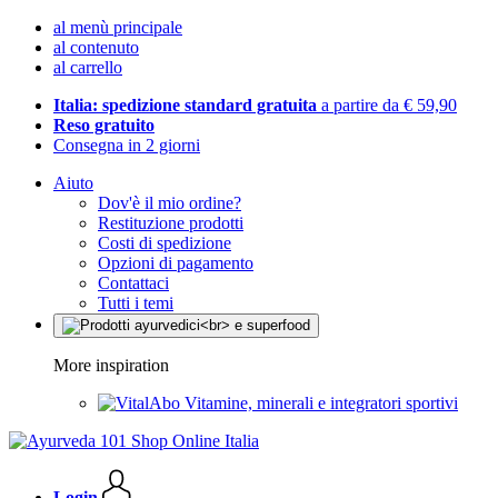
al menù principale
al contenuto
al carrello
Italia: spedizione standard gratuita
a partire da € 59,90
Reso gratuito
Consegna in 2 giorni
Aiuto
Dov'è il mio ordine?
Restituzione prodotti
Costi di spedizione
Opzioni di pagamento
Contattaci
Tutti i temi
More inspiration
Vitamine, minerali e integratori sportivi
Login