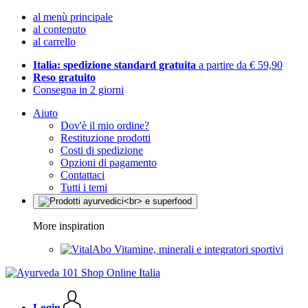
al menù principale
al contenuto
al carrello
Italia: spedizione standard gratuita
a partire da € 59,90
Reso gratuito
Consegna in 2 giorni
Aiuto
Dov'è il mio ordine?
Restituzione prodotti
Costi di spedizione
Opzioni di pagamento
Contattaci
Tutti i temi
More inspiration
Vitamine, minerali e integratori sportivi
Login