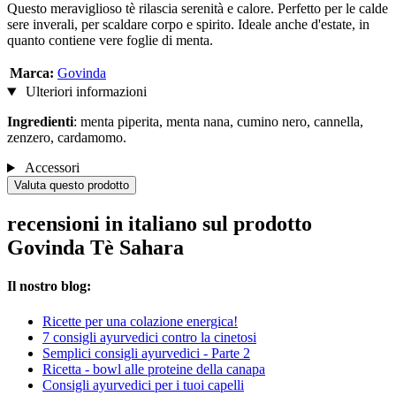
Questo meraviglioso tè rilascia serenità e calore. Perfetto per le calde
sere inverali, per scaldare corpo e spirito. Ideale anche d'estate, in
quanto contiene vere foglie di menta.
Marca:
Govinda
Ulteriori informazioni
Ingredienti
: menta piperita, menta nana, cumino nero, cannella,
zenzero, cardamomo.
Accessori
Valuta questo prodotto
recensioni in italiano sul prodotto
Govinda Tè Sahara
Il nostro blog:
Ricette per una colazione energica!
7 consigli ayurvedici contro la cinetosi
Semplici consigli ayurvedici - Parte 2
Ricetta - bowl alle proteine della canapa
Consigli ayurvedici per i tuoi capelli