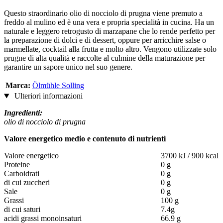
Questo straordinario olio di nocciolo di prugna viene premuto a
freddo al mulino ed è una vera e propria specialità in cucina. Ha un
naturale e leggero retrogusto di marzapane che lo rende perfetto per
la preparazione di dolci e di dessert, oppure per arricchire salse o
marmellate, cocktail alla frutta e molto altro. Vengono utilizzate solo
prugne di alta qualità e raccolte al culmine della maturazione per
garantire un sapore unico nel suo genere.
Marca:
Ölmühle Solling
Ulteriori informazioni
Ingredienti:
olio di nocciolo di prugna
Valore energetico medio e contenuto di nutrienti
Valore energetico
3700 kJ / 900 kcal
Proteine
0 g
Carboidrati
0 g
di cui zuccheri
0 g
Sale
0 g
Grassi
100 g
di cui saturi
7.4g
acidi grassi monoinsaturi
66.9 g