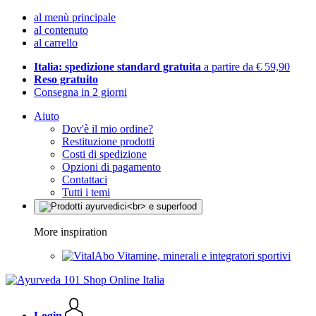
al menù principale
al contenuto
al carrello
Italia: spedizione standard gratuita
a partire da € 59,90
Reso gratuito
Consegna in 2 giorni
Aiuto
Dov'è il mio ordine?
Restituzione prodotti
Costi di spedizione
Opzioni di pagamento
Contattaci
Tutti i temi
More inspiration
Vitamine, minerali e integratori sportivi
Login