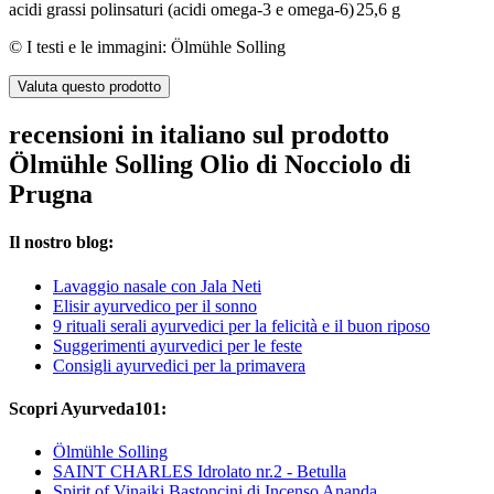
acidi grassi polinsaturi (acidi omega-3 e omega-6)
25,6 g
© I testi e le immagini: Ölmühle Solling
Valuta questo prodotto
recensioni in italiano sul prodotto
Ölmühle Solling Olio di Nocciolo di
Prugna
Il nostro blog:
Lavaggio nasale con Jala Neti
Elisir ayurvedico per il sonno
9 rituali serali ayurvedici per la felicità e il buon riposo
Suggerimenti ayurvedici per le feste
Consigli ayurvedici per la primavera
Scopri Ayurveda101:
Ölmühle Solling
SAINT CHARLES Idrolato nr.2 - Betulla
Spirit of Vinaiki Bastoncini di Incenso Ananda