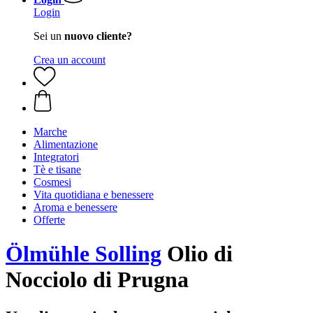
Login
Sei un
nuovo cliente?
Crea un account
Marche
Alimentazione
Integratori
Tè e tisane
Cosmesi
Vita quotidiana e benessere
Aroma e benessere
Offerte
Ölmühle Solling
Olio di
Nocciolo di Prugna