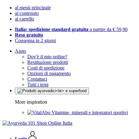
al menù principale
al contenuto
al carrello
Italia: spedizione standard gratuita
a partire da € 59,90
Reso gratuito
Consegna in 2 giorni
Aiuto
Dov'è il mio ordine?
Restituzione prodotti
Costi di spedizione
Opzioni di pagamento
Contattaci
Tutti i temi
More inspiration
Vitamine, minerali e integratori sportivi
Login