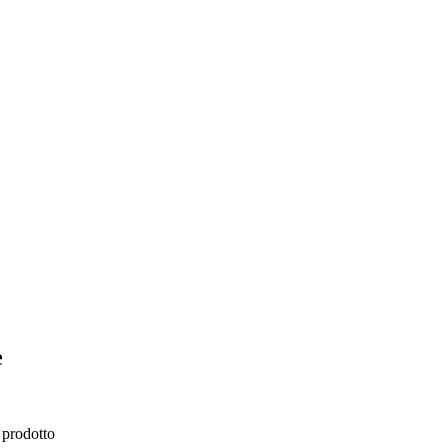
e
l prodotto