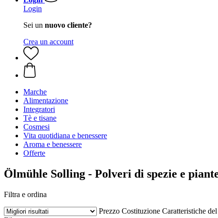
Login
Sei un
nuovo cliente?
Crea un account
Marche
Alimentazione
Integratori
Tè e tisane
Cosmesi
Vita quotidiana e benessere
Aroma e benessere
Offerte
Ölmühle Solling - Polveri di spezie e piant
Filtra e ordina
Prezzo
Costituzione
Caratteristiche de