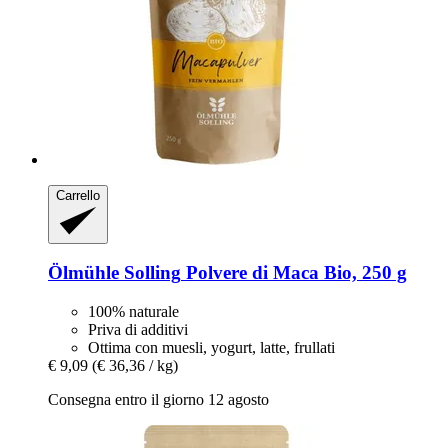
Carrello
Ölmühle Solling
Polvere di Maca Bio, 250 g
100% naturale
Priva di additivi
Ottima con muesli, yogurt, latte, frullati
€ 9,09
(€ 36,36 / kg)
Consegna entro il giorno 12 agosto