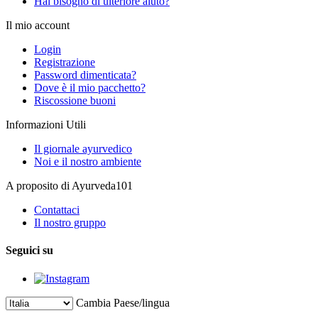
Hai bisogno di ulteriore aiuto?
Il mio account
Login
Registrazione
Password dimenticata?
Dove è il mio pacchetto?
Riscossione buoni
Informazioni Utili
Il giornale ayurvedico
Noi e il nostro ambiente
A proposito di Ayurveda101
Contattaci
Il nostro gruppo
Seguici su
Cambia Paese/lingua