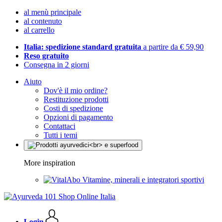
al menù principale
al contenuto
al carrello
Italia: spedizione standard gratuita
a partire da € 59,90
Reso gratuito
Consegna in 2 giorni
Aiuto
Dov'è il mio ordine?
Restituzione prodotti
Costi di spedizione
Opzioni di pagamento
Contattaci
Tutti i temi
More inspiration
Vitamine, minerali e integratori sportivi
Login