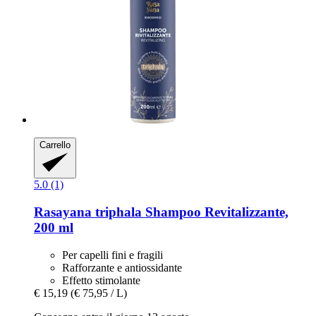
Carrello
5.0 (1)
Rasayana
triphala Shampoo Revitalizzante,
200 ml
Per capelli fini e fragili
Rafforzante e antiossidante
Effetto stimolante
€ 15,19
(€ 75,95 / L)