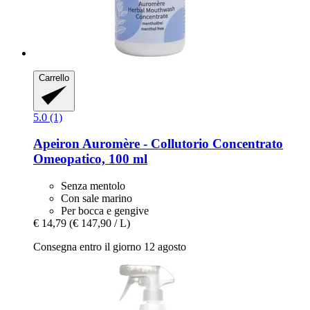
Carrello
5.0 (1)
Apeiron
Auromère -​ Collutorio Concentrato
Omeopatico, 100 ml
Senza mentolo
Con sale marino
Per bocca e gengive
€ 14,79
(€ 147,90 / L)
Consegna entro il giorno 12 agosto