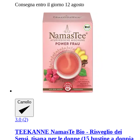
Consegna entro il giorno 12 agosto
Carrello
3.0 (2)
TEEKANNE
NamasTe Bio -​ Risveglio dei
Sensi, tisana per le donne (15 bustine a doppia