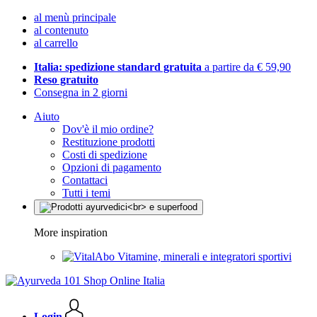
al menù principale
al contenuto
al carrello
Italia: spedizione standard gratuita
a partire da € 59,90
Reso gratuito
Consegna in 2 giorni
Aiuto
Dov'è il mio ordine?
Restituzione prodotti
Costi di spedizione
Opzioni di pagamento
Contattaci
Tutti i temi
More inspiration
Vitamine, minerali e integratori sportivi
Login