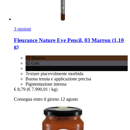
3 opzioni
Fleurance Nature
Eye Pencil, 03 Marron (1,10
g)
03 Marron
02 Gris
01 Noir
Texture piacevolmente morbida
Buona tenuta e applicazione precisa
Pigmentazione intensa
€ 8,79
(€ 7.990,91 / kg)
Consegna entro il giorno 12 agosto