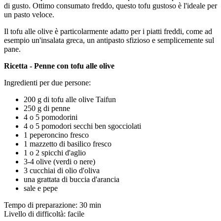
di gusto. Ottimo consumato freddo, questo tofu gustoso è l'ideale per
un pasto veloce.
Il tofu alle olive è particolarmente adatto per i piatti freddi, come ad
esempio un'insalata greca, un antipasto sfizioso e semplicemente sul
pane.
Ricetta - Penne con tofu alle olive
Ingredienti per due persone:
200 g di tofu alle olive Taifun
250 g di penne
4 o 5 pomodorini
4 o 5 pomodori secchi ben sgocciolati
1 peperoncino fresco
1 mazzetto di basilico fresco
1 o 2 spicchi d'aglio
3-4 olive (verdi o nere)
3 cucchiai di olio d'oliva
una grattata di buccia d'arancia
sale e pepe
Tempo di preparazione: 30 min
Livello di difficoltà: facile