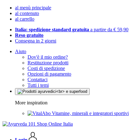
al menù principale
al contenuto
al carrello
Italia: spedizione standard gratuita
a partire da € 59,90
Reso gratuito
Consegna in 2 giorni
Aiuto
Dov'è il mio ordine?
Restituzione prodotti
Costi di spedizione
Opzioni di pagamento
Contattaci
Tutti i temi
More inspiration
Vitamine, minerali e integratori sportivi
Login