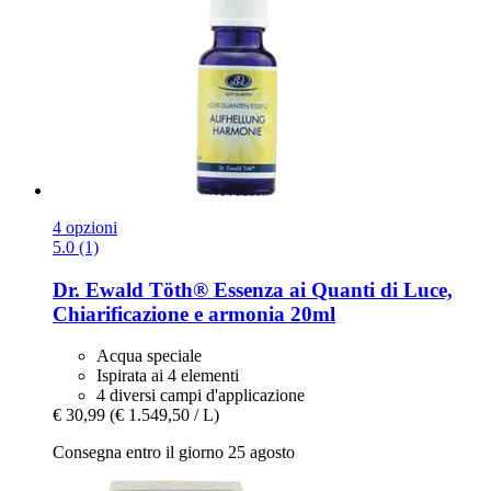
4 opzioni
5.0 (1)
Dr. Ewald Töth®
Essenza ai Quanti di Luce,
Chiarificazione e armonia 20ml
Acqua speciale
Ispirata ai 4 elementi
4 diversi campi d'applicazione
€ 30,99
(€ 1.549,50 / L)
Consegna entro il giorno 25 agosto