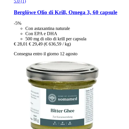
5.0 (1)
Berglöwe
Olio di Krill, Omega 3, 60 capsule
-5%
Con astaxantina naturale
Con EPA e DHA
500 mg di olio di krill per capsula
€ 28,01
€ 29,49
(€ 636,59 / kg)
Consegna entro il giorno 12 agosto