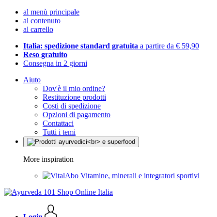
al menù principale
al contenuto
al carrello
Italia: spedizione standard gratuita
a partire da € 59,90
Reso gratuito
Consegna in 2 giorni
Aiuto
Dov'è il mio ordine?
Restituzione prodotti
Costi di spedizione
Opzioni di pagamento
Contattaci
Tutti i temi
More inspiration
Vitamine, minerali e integratori sportivi
Login