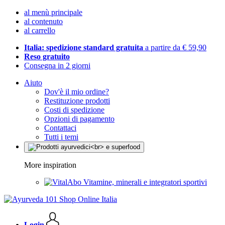
al menù principale
al contenuto
al carrello
Italia: spedizione standard gratuita
a partire da € 59,90
Reso gratuito
Consegna in 2 giorni
Aiuto
Dov'è il mio ordine?
Restituzione prodotti
Costi di spedizione
Opzioni di pagamento
Contattaci
Tutti i temi
More inspiration
Vitamine, minerali e integratori sportivi
Login