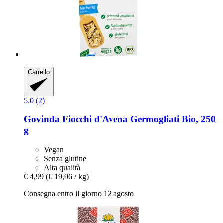
Carrello
5.0 (2)
Govinda
Fiocchi d'Avena Germogliati Bio, 250
g
Vegan
Senza glutine
Alta qualità
€ 4,99
(€ 19,96 / kg)
Consegna entro il giorno 12 agosto