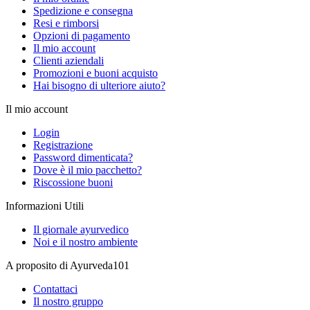
Spedizione e consegna
Resi e rimborsi
Opzioni di pagamento
Il mio account
Clienti aziendali
Promozioni e buoni acquisto
Hai bisogno di ulteriore aiuto?
Il mio account
Login
Registrazione
Password dimenticata?
Dove è il mio pacchetto?
Riscossione buoni
Informazioni Utili
Il giornale ayurvedico
Noi e il nostro ambiente
A proposito di Ayurveda101
Contattaci
Il nostro gruppo