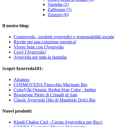
Vaniglia (2)
Zafferano (5)
Zenzero (6)
Il nostro blog:
Cosmoveda - prodotti ayurvedici e responsabilità sociale
Ricette per una colazione energica!
Vivere bene con l'Ayurveda
Cos'è l'Ayurveda?
Ayurveda per tutta la famiglia
Scopri Ayurveda101:
Alnatura
COSMOVEDA Finocchio Macinato Bio
ColorVãti Organic Herbal Hair Color - Indigo
Bioenergie Pietre di Cristalli di Sale
Classic Ayurveda Olio di Mandorle Dolci Bio
Nuovi prodotti:
Khadi Chakra Curl - Crema Ayurvedica per Ricci