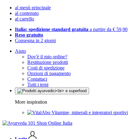
al menù principale
al contenuto
al carrello
Italia: spedizione standard gratuita
a partire da € 59,90
Reso gratuito
Consegna in 2 giorni
Aiuto
Dov'è il mio ordine?
Restituzione prodotti
Costi di spedizione
Opzioni di pagamento
Contattaci
Tutti i temi
More inspiration
Vitamine, minerali e integratori sportivi
Login