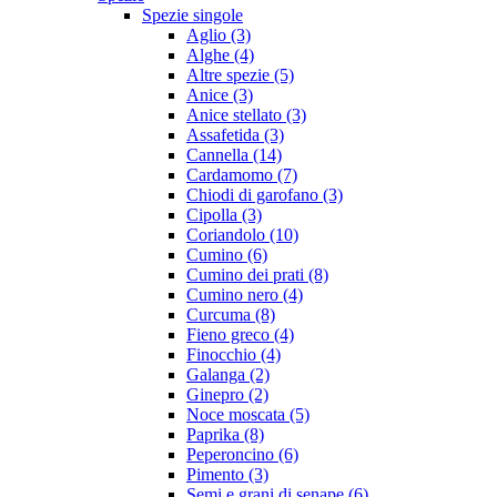
Spezie singole
Aglio (3)
Alghe (4)
Altre spezie (5)
Anice (3)
Anice stellato (3)
Assafetida (3)
Cannella (14)
Cardamomo (7)
Chiodi di garofano (3)
Cipolla (3)
Coriandolo (10)
Cumino (6)
Cumino dei prati (8)
Cumino nero (4)
Curcuma (8)
Fieno greco (4)
Finocchio (4)
Galanga (2)
Ginepro (2)
Noce moscata (5)
Paprika (8)
Peperoncino (6)
Pimento (3)
Semi e grani di senape (6)